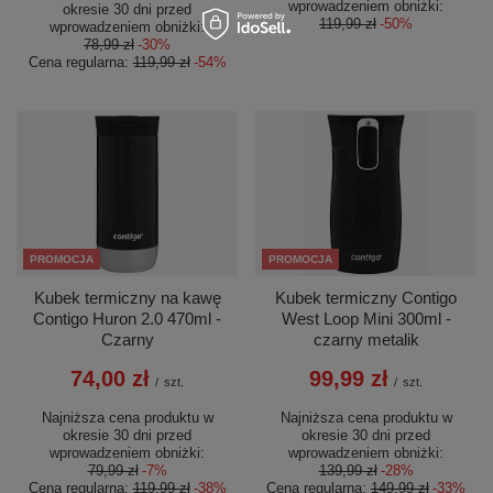
wprowadzeniem obniżki:
okresie 30 dni przed
119,99 zł
-50%
wprowadzeniem obniżki:
78,99 zł
-30%
Cena regularna:
119,99 zł
-54%
PROMOCJA
PROMOCJA
Kubek termiczny na kawę
Kubek termiczny Contigo
Contigo Huron 2.0 470ml -
West Loop Mini 300ml -
Czarny
czarny metalik
74,00 zł
99,99 zł
/
szt.
/
szt.
Najniższa cena produktu w
Najniższa cena produktu w
okresie 30 dni przed
okresie 30 dni przed
wprowadzeniem obniżki:
wprowadzeniem obniżki:
79,99 zł
-7%
139,99 zł
-28%
Cena regularna:
119,99 zł
-38%
Cena regularna:
149,99 zł
-33%