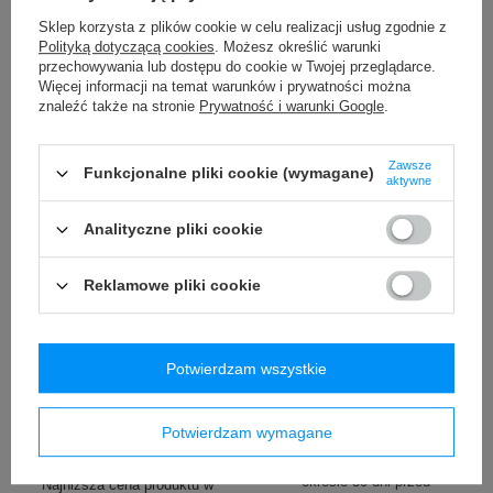
339,99 zł
19,99 zł
/
szt.
/
szt.
Sklep korzysta z plików cookie w celu realizacji usług zgodnie z
Polityką dotyczącą cookies
. Możesz określić warunki
Najniższa cena produktu w
przechowywania lub dostępu do cookie w Twojej przeglądarce.
okresie 30 dni przed
Więcej informacji na temat warunków i prywatności można
wprowadzeniem obniżki:
znaleźć także na stronie
Prywatność i warunki Google
.
29,99 zł
-33%
Cena regularna:
159,99 zł
-88%
Zawsze
Funkcjonalne pliki cookie (wymagane)
aktywne
Analityczne pliki cookie
Reklamowe pliki cookie
PROMOCJA
PROMOCJA
Kubek termiczny na kawę
Kubek termiczny Contigo
Potwierdzam wszystkie
Contigo Huron 470ml -
Byron 470ml - Gunmetal
Vivacious
59,70 zł
/
szt.
Potwierdzam wymagane
54,90 zł
/
szt.
Najniższa cena produktu w
okresie 30 dni przed
Najniższa cena produktu w