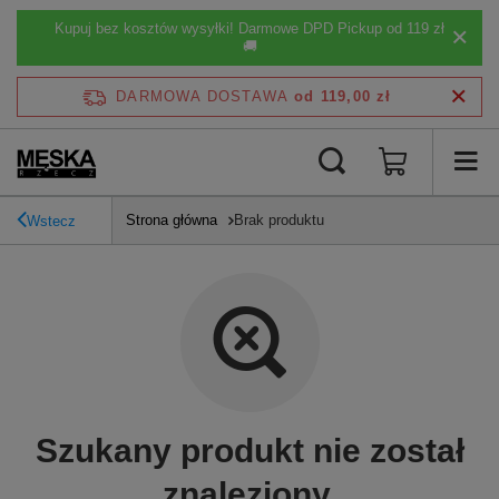
Kupuj bez kosztów wysyłki! Darmowe DPD Pickup od 119 zł
🚚
DARMOWA DOSTAWA
od 119,00 zł
Strona główna
Brak produktu
Wstecz
Szukany produkt nie został
znaleziony.