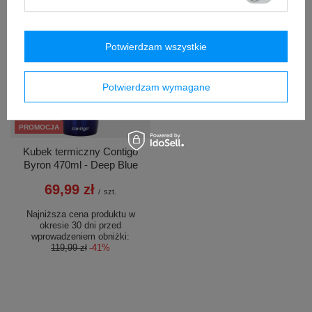
/
szt.
/
szt.
Potwierdzam wszystkie
Potwierdzam wymagane
PROMOCJA
Kubek termiczny Contigo
Byron 470ml - Deep Blue
69,99 zł
/
szt.
Najniższa cena produktu w
okresie 30 dni przed
wprowadzeniem obniżki:
119,99 zł
-41%