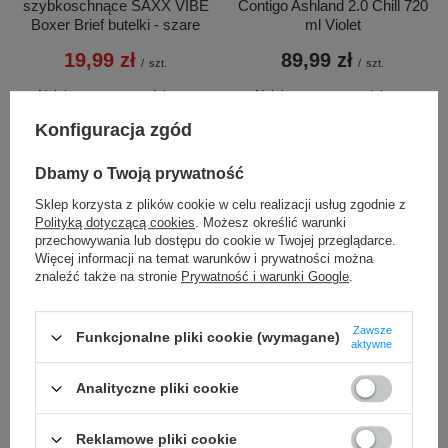
szybkoschnące SAXX VIBE
Contigo Ashland 2.0 Chill 720
Boxer Brief butelki - szare
ml Violet
19,99 zł
89,99 zł
/
szt.
/
szt.
Najniższa cena produktu w
Najniższa cena produktu w
okresie 30 dni przed
okresie 30 dni przed
Konfiguracja zgód
wprowadzeniem obniżki:
wprowadzeniem obniżki:
29,99 zł
-33%
89,99 zł
0%
Cena regularna:
159,99 zł
-88%
Cena regularna:
119,99 zł
-25%
Dbamy o Twoją prywatność
Sklep korzysta z plików cookie w celu realizacji usług zgodnie z
Polityką dotyczącą cookies
. Możesz określić warunki
przechowywania lub dostępu do cookie w Twojej przeglądarce.
Więcej informacji na temat warunków i prywatności można
znaleźć także na stronie
Prywatność i warunki Google
.
Zawsze
Funkcjonalne pliki cookie (wymagane)
aktywne
Saszetka nerka
Saszetka nerka
Analityczne pliki cookie
antykradzieżowa Pacsafe
antykradzieżowa Pacsafe
Vibe 100 - Beżowa
Vibe 100 - Szara
Reklamowe pliki cookie
339,99 zł
339,99 zł