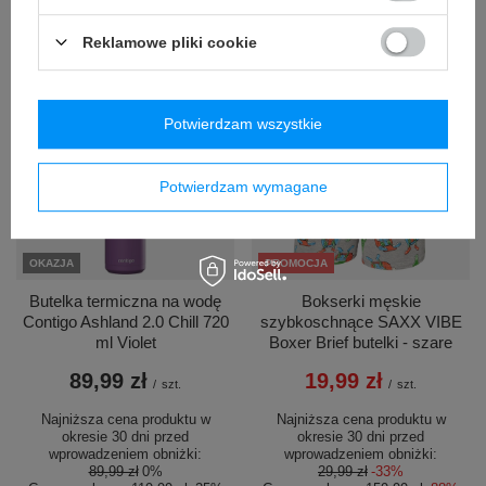
okresie 30 dni przed
wprowadzeniem obniżki:
Reklamowe pliki cookie
89,99 zł
0%
Cena regularna:
119,99 zł
-25%
Potwierdzam wszystkie
Potwierdzam wymagane
OKAZJA
PROMOCJA
Butelka termiczna na wodę
Bokserki męskie
Contigo Ashland 2.0 Chill 720
szybkoschnące SAXX VIBE
ml Violet
Boxer Brief butelki - szare
89,99 zł
19,99 zł
/
szt.
/
szt.
Najniższa cena produktu w
Najniższa cena produktu w
okresie 30 dni przed
okresie 30 dni przed
wprowadzeniem obniżki:
wprowadzeniem obniżki:
89,99 zł
0%
29,99 zł
-33%