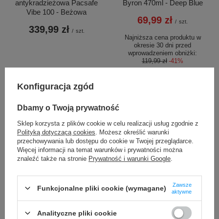
antykradzieżowa Pacsafe
Byron 470ml - Deep Blue
Vibe 100 - Beżowa
69,99 zł
/
szt.
339,99 zł
/
szt.
Najniższa cena produktu w
okresie 30 dni przed
wprowadzeniem obniżki:
119,99 zł
-41%
Konfiguracja zgód
Dbamy o Twoją prywatność
Sklep korzysta z plików cookie w celu realizacji usług zgodnie z
Polityką dotyczącą cookies
. Możesz określić warunki
przechowywania lub dostępu do cookie w Twojej przeglądarce.
OKAZJA
Więcej informacji na temat warunków i prywatności można
znaleźć także na stronie
Prywatność i warunki Google
.
Butelka termiczna na wodę
Saszetka nerka
Contigo Ashland 2.0 Chill 720
antykradzieżowa Pacsafe
ml Oatmilk
Vibe 100 - Szara
Zawsze
Funkcjonalne pliki cookie (wymagane)
aktywne
89,99 zł
339,99 zł
/
szt.
/
szt.
Analityczne pliki cookie
Najniższa cena produktu w