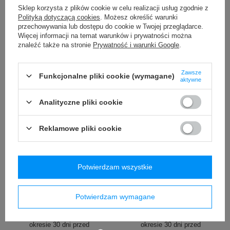
/
szt.
/
szt.
Sklep korzysta z plików cookie w celu realizacji usług zgodnie z
Polityką dotyczącą cookies
. Możesz określić warunki
Najniższa cena produktu w
Najniższa cena produktu w
okresie 30 dni przed
okresie 30 dni przed
przechowywania lub dostępu do cookie w Twojej przeglądarce.
wprowadzeniem obniżki:
wprowadzeniem obniżki:
Więcej informacji na temat warunków i prywatności można
78,99 zł
-30%
79,99 zł
-7%
znaleźć także na stronie
Prywatność i warunki Google
.
Cena regularna:
119,99 zł
-54%
Cena regularna:
119,99 zł
-38%
Zawsze
Funkcjonalne pliki cookie (wymagane)
aktywne
Analityczne pliki cookie
Reklamowe pliki cookie
OKAZJA
PROMOCJA
Butelka termiczna na wodę
Bokserki męskie
Potwierdzam wszystkie
Contigo Ashland 2.0 Chill 720
szybkoschnące SAXX VIBE
ml Violet
Boxer Brief butelki - szare
89,99 zł
19,99 zł
Potwierdzam wymagane
/
szt.
/
szt.
Najniższa cena produktu w
Najniższa cena produktu w
okresie 30 dni przed
okresie 30 dni przed