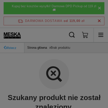
Kupuj bez kosztów wysyłki! Darmowe DPD Pickup od 119 zł
🚚
DARMOWA DOSTAWA
od 119,00 zł
Strona główna
Brak produktu
Wstecz
Szukany produkt nie został
znaleziony.