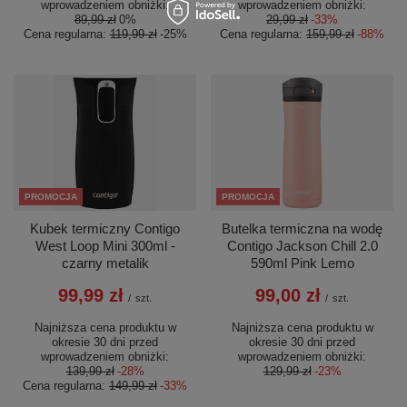
wprowadzeniem obniżki:
wprowadzeniem obniżki:
89,99 zł
0%
29,99 zł
-33%
Cena regularna:
119,99 zł
-25%
Cena regularna:
159,99 zł
-88%
PROMOCJA
PROMOCJA
Kubek termiczny Contigo
Butelka termiczna na wodę
West Loop Mini 300ml -
Contigo Jackson Chill 2.0
czarny metalik
590ml Pink Lemo
99,99 zł
99,00 zł
/
szt.
/
szt.
Najniższa cena produktu w
Najniższa cena produktu w
okresie 30 dni przed
okresie 30 dni przed
wprowadzeniem obniżki:
wprowadzeniem obniżki:
139,99 zł
-28%
129,99 zł
-23%
Cena regularna:
149,99 zł
-33%