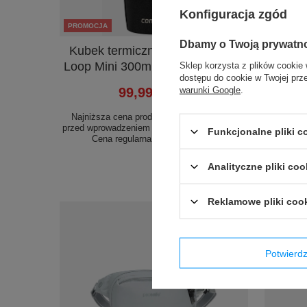
Konfiguracja zgód
PROMOCJA
PROMOC
Dbamy o Twoją prywatn
Kubek termiczny Contigo West
Kubek 
Loop Mini 300ml - czarny metalik
Hu
Sklep korzysta z plików cookie 
dostępu do cookie w Twojej prz
warunki Google
.
99,99 zł
/
szt.
Najniższa cena produktu w okresie 30 dni
Najniżs
przed wprowadzeniem obniżki:
139,99 zł
-28%
przed wp
Funkcjonalne pliki 
Cena regularna:
149,99 zł
-33%
Ce
Analityczne pliki coo
Reklamowe pliki coo
Potwier