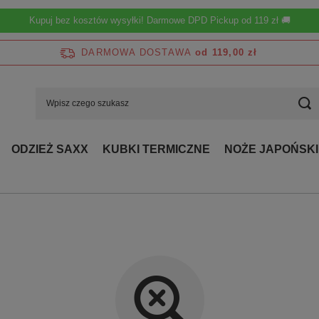
Kupuj bez kosztów wysyłki! Darmowe DPD Pickup od 119 zł 🚚
DARMOWA DOSTAWA
od 119,00 zł
ODZIEŻ SAXX
KUBKI TERMICZNE
NOŻE JAPOŃSKI