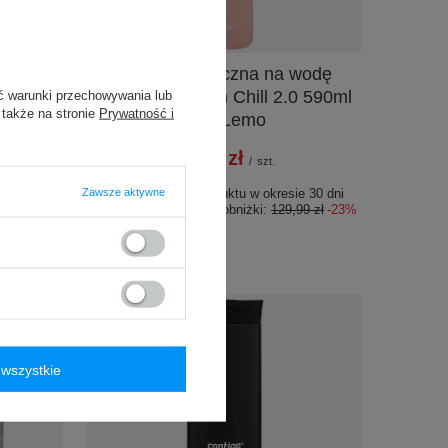
PROMOCJA
o West
Butelka termiczna na wodę
ieski
Contigo Jackson Chill 2.0 590ml
ć warunki przechowywania lub
 także na stronie
Prywatność i
Pink Lemo
99,00 zł
/
szt.
Zawsze aktywne
e 30 dni
Najniższa cena produktu w okresie 30 dni
99 zł
-30%
przed wprowadzeniem obniżki:
129,99 zł
-23%
35%
wszystkie