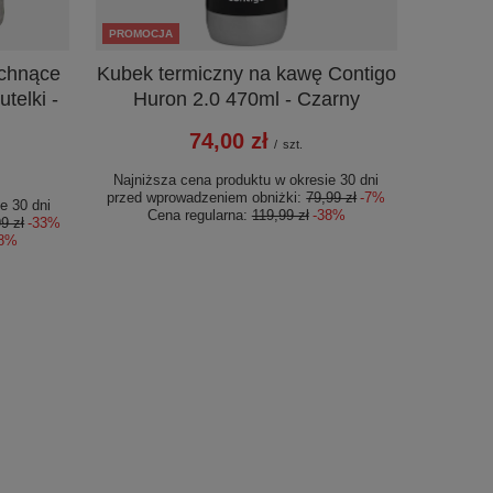
PROMOCJA
schnące
Kubek termiczny na kawę Contigo
telki -
Huron 2.0 470ml - Czarny
74,00 zł
/
szt.
Najniższa cena produktu w okresie 30 dni
przed wprowadzeniem obniżki:
79,99 zł
-7%
e 30 dni
Cena regularna:
119,99 zł
-38%
9 zł
-33%
88%