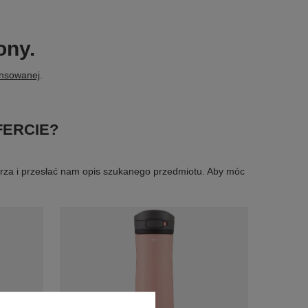
ony.
ansowanej
.
FERCIE?
larza i przesłać nam opis szukanego przedmiotu. Aby móc