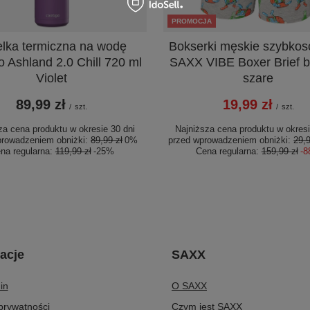
PROMOCJA
elka termiczna na wodę
Bokserki męskie szybko
o Ashland 2.0 Chill 720 ml
SAXX VIBE Boxer Brief bu
Violet
szare
89,99 zł
19,99 zł
/
szt.
/
szt.
za cena produktu w okresie 30 dni
Najniższa cena produktu w okresi
prowadzeniem obniżki:
89,99 zł
0%
przed wprowadzeniem obniżki:
29,9
na regularna:
119,99 zł
-25%
Cena regularna:
159,99 zł
-
acje
SAXX
in
O SAXX
 prywatności
Czym jest SAXX