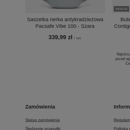
OKAZJA
Saszetka nerka antykradzieżowa
But
Pacsafe Vibe 100 - Szara
Contig
339,99 zł
/
szt.
Najniżs
przed w
Ce
Zamówienia
Inform
Status zamówienia
Regulam
Śledzenie przesyłki
Polityka