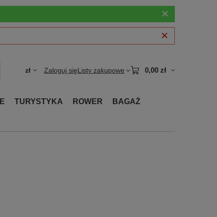
0,00 zł
zł
Zaloguj się
Listy zakupowe
E
TURYSTYKA
ROWER
BAGAŻ