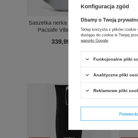
Konfiguracja zgód
PROMOC
Dbamy o Twoją prywatn
Saszetka nerka antykradzieżowa
Kubek
Pacsafe Vibe 100 - Szara
Sklep korzysta z plików cookie 
dostępu do cookie w Twojej prz
warunki Google
.
339,99 zł
/
szt.
Najniżs
przed wpr
Funkcjonalne pliki 
Analityczne pliki coo
Reklamowe pliki coo
Potwier