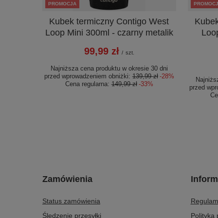
PROMOCJA
PROMOC
Kubek termiczny Contigo West
Kubek
Loop Mini 300ml - czarny metalik
Loop
99,99 zł
/
szt.
Najniższa cena produktu w okresie 30 dni
przed wprowadzeniem obniżki:
139,99 zł
-28%
Najniżs
Cena regularna:
149,99 zł
-33%
przed wpr
Ce
Zamówienia
Inform
Status zamówienia
Regulam
Śledzenie przesyłki
Polityka