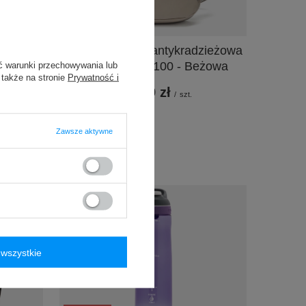
Contigo
Saszetka nerka antykradzieżowa
arny
Pacsafe Vibe 100 - Beżowa
ć warunki przechowywania lub
 także na stronie
Prywatność i
339,99 zł
/
szt.
e 30 dni
99 zł
-7%
Zawsze aktywne
38%
wszystkie