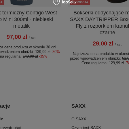
JA
PROMOCJA
 termiczny Contigo West
Bokserki oddychające m
 Mini 300ml - niebieski
SAXX DAYTRIPPER Boxer
metalik
Fly z rozporkiem kamuf
czarne
97,00 zł
/
szt.
29,00 zł
/
szt.
za cena produktu w okresie 30 dni
owadzeniem obniżki:
139,99 zł
-30%
Najniższa cena produktu w okresi
na regularna:
149,99 zł
-35%
przed wprowadzeniem obniżki:
52,0
Cena regularna:
129,99 zł
-
acje
SAXX
in
O SAXX
 prywatności
Czym jest SAXX