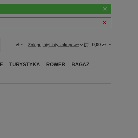
0,00 zł
zł
Zaloguj się
Listy zakupowe
E
TURYSTYKA
ROWER
BAGAŻ