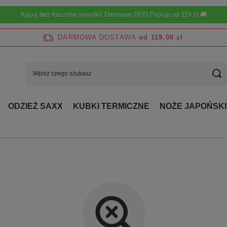
Kupuj bez kosztów wysyłki! Darmowe DPD Pickup od 119 zł 🚚
DARMOWA DOSTAWA
od 119,00 zł
ODZIEŻ SAXX
KUBKI TERMICZNE
NOŻE JAPOŃSKI