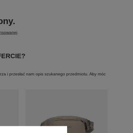
ony.
ansowanej
.
FERCIE?
larza i przesłać nam opis szukanego przedmiotu. Aby móc