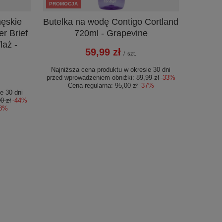
PROMOCJA
ęskie
Butelka na wodę Contigo Cortland
 Brief
720ml - Grapevine
laż -
59,99 zł
/
szt.
Najniższa cena produktu w okresie 30 dni
przed wprowadzeniem obniżki:
89,99 zł
-33%
Cena regularna:
95,00 zł
-37%
e 30 dni
0 zł
-44%
78%