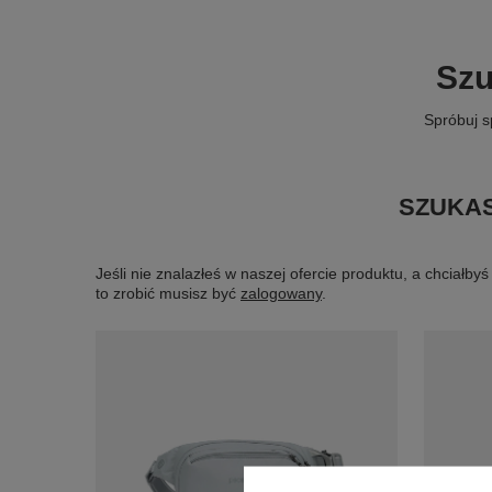
Szu
Spróbuj s
SZUKAS
Jeśli nie znalazłeś w naszej ofercie produktu, a chciał
to zrobić musisz być
zalogowany
.