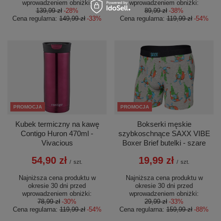
wprowadzeniem obniżki:
wprowadzeniem obniżki:
139,99 zł
-28%
89,99 zł
-38%
Cena regularna:
149,99 zł
-33%
Cena regularna:
119,99 zł
-54%
PROMOCJA
PROMOCJA
Kubek termiczny na kawę
Bokserki męskie
Contigo Huron 470ml -
szybkoschnące SAXX VIBE
Vivacious
Boxer Brief butelki - szare
54,90 zł
19,99 zł
/
szt.
/
szt.
Najniższa cena produktu w
Najniższa cena produktu w
okresie 30 dni przed
okresie 30 dni przed
wprowadzeniem obniżki:
wprowadzeniem obniżki:
78,99 zł
-30%
29,99 zł
-33%
Cena regularna:
119,99 zł
-54%
Cena regularna:
159,99 zł
-88%