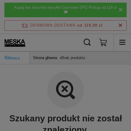
Kupuj bez kosztów wysyłki! Darmowe DPD Pickup od 119 zł
🚚
DARMOWA DOSTAWA
od 119,00 zł
Strona główna
Brak produktu
Wstecz
Szukany produkt nie został
znaleziony.