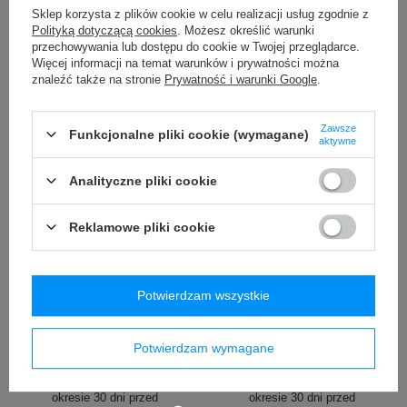
/
szt.
/
szt.
Sklep korzysta z plików cookie w celu realizacji usług zgodnie z
Polityką dotyczącą cookies
. Możesz określić warunki
Najniższa cena produktu w
okresie 30 dni przed
przechowywania lub dostępu do cookie w Twojej przeglądarce.
wprowadzeniem obniżki:
Więcej informacji na temat warunków i prywatności można
79,99 zł
-7%
znaleźć także na stronie
Prywatność i warunki Google
.
Cena regularna:
119,99 zł
-38%
Zawsze
Funkcjonalne pliki cookie (wymagane)
aktywne
Analityczne pliki cookie
Reklamowe pliki cookie
PROMOCJA
PROMOCJA
Kubek termiczny Contigo
Kubek termiczny na kawę
Potwierdzam wszystkie
West Loop Mini 300ml -
Contigo Huron 470ml - Biscay
czarny metalik
Bay
99,99 zł
54,90 zł
Potwierdzam wymagane
/
szt.
/
szt.
Najniższa cena produktu w
Najniższa cena produktu w
okresie 30 dni przed
okresie 30 dni przed