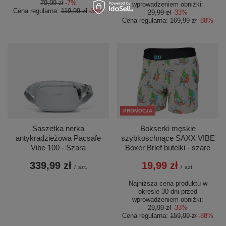
79,99 zł
-7%
wprowadzeniem obniżki:
Cena regularna:
119,99 zł
-38%
29,99 zł
-33%
Cena regularna:
169,99 zł
-88%
PROMOCJA
Saszetka nerka
Bokserki męskie
antykradzieżowa Pacsafe
szybkoschnące SAXX VIBE
Vibe 100 - Szara
Boxer Brief butelki - szare
339,99 zł
19,99 zł
/
szt.
/
szt.
Najniższa cena produktu w
okresie 30 dni przed
wprowadzeniem obniżki:
29,99 zł
-33%
Cena regularna:
159,99 zł
-88%