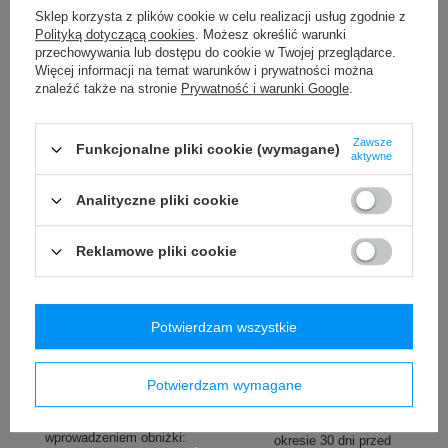
/
szt.
Najniższa cena produktu w
Sklep korzysta z plików cookie w celu realizacji usług zgodnie z
okresie 30 dni przed
Najniższa cena produktu w
Polityką dotyczącą cookies
. Możesz określić warunki
wprowadzeniem obniżki:
okresie 30 dni przed
przechowywania lub dostępu do cookie w Twojej przeglądarce.
119,99 zł
-50%
wprowadzeniem obniżki:
Więcej informacji na temat warunków i prywatności można
129,99 zł
-23%
znaleźć także na stronie
Prywatność i warunki Google
.
Zawsze
Funkcjonalne pliki cookie (wymagane)
aktywne
Analityczne pliki cookie
Reklamowe pliki cookie
PROMOCJA
PROMOCJA
Kubek termiczny na kawę
Bokserki męskie sportowe
Contigo Huron 2.0 470ml -
SAXX VOLT Boxer Brief
Potwierdzam wszystkie
Czarny
amerykański pilsner –
czerwone
74,00 zł
/
szt.
Potwierdzam wymagane
19,99 zł
/
szt.
Najniższa cena produktu w
okresie 30 dni przed
Najniższa cena produktu w
wprowadzeniem obniżki:
okresie 30 dni przed