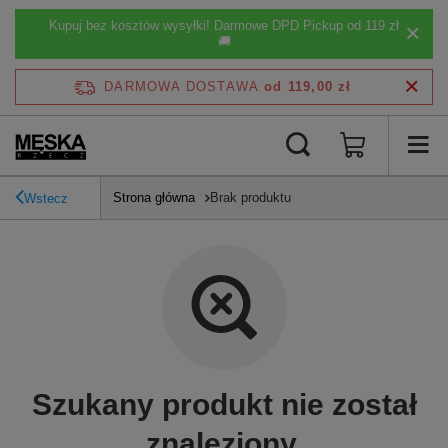
Kupuj bez kosztów wysyłki! Darmowe DPD Pickup od 119 zł
🚚
DARMOWA DOSTAWA
od 119,00 zł
Strona główna
Brak produktu
Wstecz
Szukany produkt nie został
znaleziony.