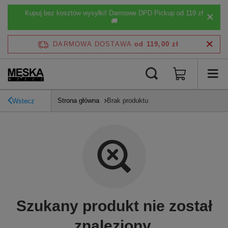
Kupuj bez kosztów wysyłki! Darmowe DPD Pickup od 119 zł
🚚
DARMOWA DOSTAWA
od 119,00 zł
Strona główna
Brak produktu
Wstecz
Szukany produkt nie został
znaleziony.