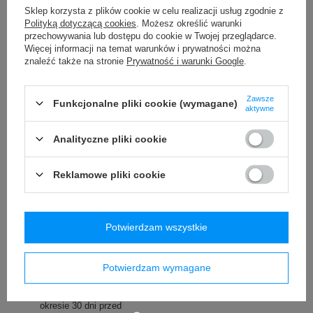
/
szt.
/
szt.
Sklep korzysta z plików cookie w celu realizacji usług zgodnie z
Polityką dotyczącą cookies
. Możesz określić warunki
Najniższa cena produktu w
Najniższa cena produktu w
okresie 30 dni przed
okresie 30 dni przed
przechowywania lub dostępu do cookie w Twojej przeglądarce.
wprowadzeniem obniżki:
wprowadzeniem obniżki:
Więcej informacji na temat warunków i prywatności można
149,99 zł
-34%
129,99 zł
-23%
znaleźć także na stronie
Prywatność i warunki Google
.
Cena regularna:
159,99 zł
-38%
Zawsze
Funkcjonalne pliki cookie (wymagane)
aktywne
Analityczne pliki cookie
Reklamowe pliki cookie
PROMOCJA
Kubek termiczny na kawę
Saszetka nerka
Potwierdzam wszystkie
Contigo Huron 2.0 470ml -
antykradzieżowa Pacsafe
Czarny
Vibe 100 - Szara
74,00 zł
339,99 zł
Potwierdzam wymagane
/
szt.
/
szt.
Najniższa cena produktu w
okresie 30 dni przed