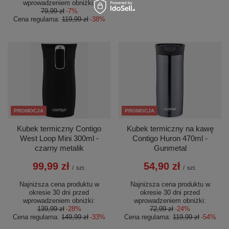
wprowadzeniem obniżki:
79,99 zł
-7%
Cena regularna:
119,99 zł
-38%
PROMOCJA
PROMOCJA
Kubek termiczny Contigo
Kubek termiczny na kawę
West Loop Mini 300ml -
Contigo Huron 470ml -
czarny metalik
Gunmetal
99,99 zł
54,90 zł
/
szt.
/
szt.
Najniższa cena produktu w
Najniższa cena produktu w
okresie 30 dni przed
okresie 30 dni przed
wprowadzeniem obniżki:
wprowadzeniem obniżki:
139,99 zł
-28%
72,99 zł
-24%
Cena regularna:
149,99 zł
-33%
Cena regularna:
119,99 zł
-54%