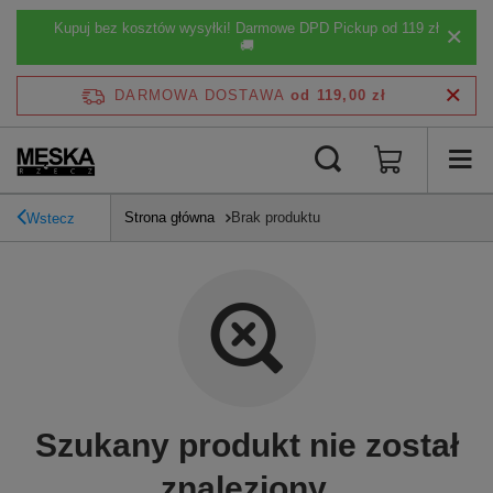
Kupuj bez kosztów wysyłki! Darmowe DPD Pickup od 119 zł
🚚
DARMOWA DOSTAWA
od 119,00 zł
Strona główna
Brak produktu
Wstecz
Szukany produkt nie został
znaleziony.