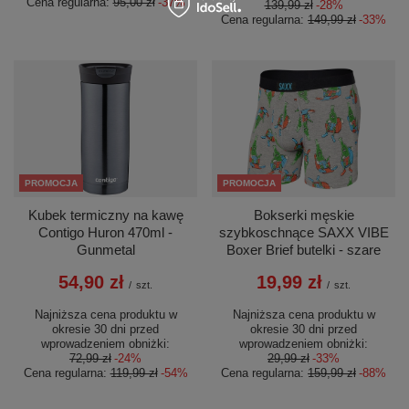
Cena regularna:
95,00 zł
-37%
139,99 zł
-28%
Cena regularna:
149,99 zł
-33%
PROMOCJA
PROMOCJA
Kubek termiczny na kawę
Bokserki męskie
Contigo Huron 470ml -
szybkoschnące SAXX VIBE
Gunmetal
Boxer Brief butelki - szare
54,90 zł
19,99 zł
/
szt.
/
szt.
Najniższa cena produktu w
Najniższa cena produktu w
okresie 30 dni przed
okresie 30 dni przed
wprowadzeniem obniżki:
wprowadzeniem obniżki:
72,99 zł
-24%
29,99 zł
-33%
Cena regularna:
119,99 zł
-54%
Cena regularna:
159,99 zł
-88%