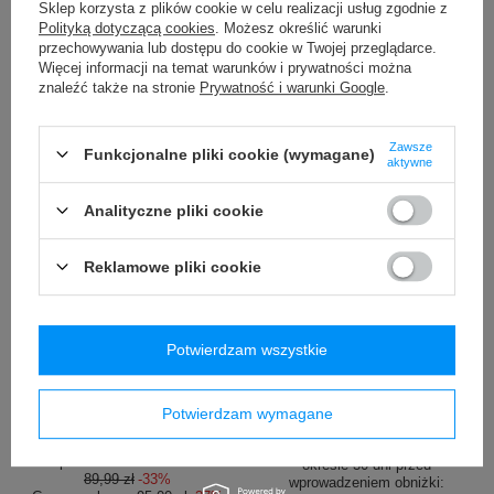
Sklep korzysta z plików cookie w celu realizacji usług zgodnie z
Najniższa cena produktu w
Polityką dotyczącą cookies
. Możesz określić warunki
okresie 30 dni przed
przechowywania lub dostępu do cookie w Twojej przeglądarce.
wprowadzeniem obniżki:
Więcej informacji na temat warunków i prywatności można
79,99 zł
-7%
znaleźć także na stronie
Prywatność i warunki Google
.
Cena regularna:
119,99 zł
-38%
Zawsze
Funkcjonalne pliki cookie (wymagane)
aktywne
Analityczne pliki cookie
Reklamowe pliki cookie
PROMOCJA
PROMOCJA
Butelka na wodę Contigo
Kubek termiczny Contigo
Cortland 720ml - Smoke
West Loop Mini 300ml -
Potwierdzam wszystkie
czarny metalik
59,99 zł
/
szt.
99,99 zł
/
szt.
Potwierdzam wymagane
Najniższa cena produktu w
okresie 30 dni przed
Najniższa cena produktu w
wprowadzeniem obniżki:
okresie 30 dni przed
89,99 zł
-33%
wprowadzeniem obniżki: