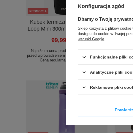
Konfiguracja zgód
PROMOCJA
PROMOC
Dbamy o Twoją prywatn
Kubek termiczny Contigo West
Kubek 
Loop Mini 300ml - czarny metalik
Hur
Sklep korzysta z plików cookie 
dostępu do cookie w Twojej prz
warunki Google
.
99,99 zł
/
szt.
Najniższa cena produktu w okresie 30 dni
Najniżs
przed wprowadzeniem obniżki:
139,99 zł
-28%
przed wp
Funkcjonalne pliki 
Cena regularna:
149,99 zł
-33%
Ce
Analityczne pliki coo
Reklamowe pliki coo
Potwier