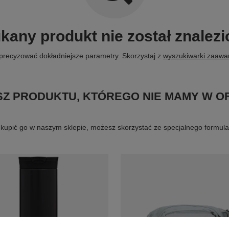
kany produkt nie został znalezi
precyzować dokładniejsze parametry. Skorzystaj z
wyszukiwarki zaaw
Z PRODUKTU, KTÓREGO NIE MAMY W O
byś kupić go w naszym sklepie, możesz skorzystać ze specjalnego formu