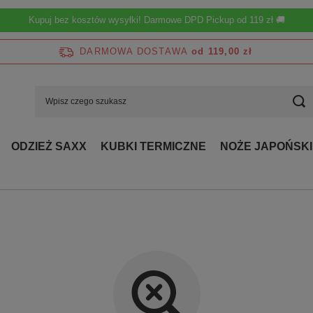
Kupuj bez kosztów wysyłki! Darmowe DPD Pickup od 119 zł 🚚
DARMOWA DOSTAWA
od 119,00 zł
ODZIEŻ SAXX
KUBKI TERMICZNE
NOŻE JAPOŃSKI