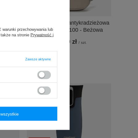
zieżowa
Saszetka nerka antykradzieżowa
zara
Pacsafe Vibe 100 - Beżowa
ć warunki przechowywania lub
 także na stronie
Prywatność i
339,99 zł
/
szt.
Zawsze aktywne
wszystkie