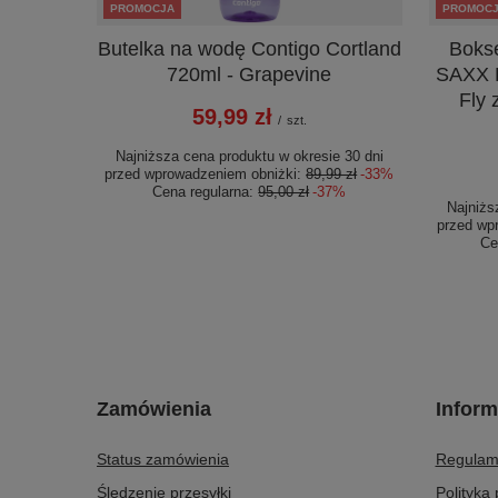
PROMOCJA
PROMOC
Butelka na wodę Contigo Cortland
Boks
720ml - Grapevine
SAXX 
Fly 
59,99 zł
/
szt.
Najniższa cena produktu w okresie 30 dni
przed wprowadzeniem obniżki:
89,99 zł
-33%
Cena regularna:
95,00 zł
-37%
Najniżs
przed wp
Ce
Zamówienia
Inform
Status zamówienia
Regulam
Śledzenie przesyłki
Polityka