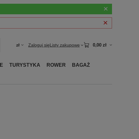
0,00 zł
zł
Zaloguj się
Listy zakupowe
E
TURYSTYKA
ROWER
BAGAŻ