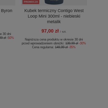
PROMOCJA
 Byron
Kubek termiczny Contigo West
Loop Mini 300ml - niebieski
metalik
97,00 zł
/
szt.
e 30 dni
99 zł
-50%
Najniższa cena produktu w okresie 30 dni
przed wprowadzeniem obniżki:
139,99 zł
-30%
Cena regularna:
149,99 zł
-35%