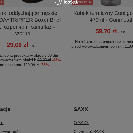
JA
PROMOCJA
erki oddychające męskie
Kubek termiczny Contigo
DAYTRIPPER Boxer Brief
470ml - Gunmetal
z rozporkiem kamuflaż -
59,70 zł
/
szt.
czarne
Najniższa cena produktu w okresi
29,00 zł
/
szt.
przed wprowadzeniem obniżki:
119,
za cena produktu w okresie 30 dni
rowadzeniem obniżki:
52,00 zł
-44%
na regularna:
129,99 zł
-78%
acje
SAXX
in
O SAXX
 prywatności
Czym jest SAXX