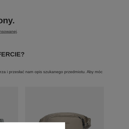
ony.
ansowanej
.
FERCIE?
larza i przesłać nam opis szukanego przedmiotu. Aby móc