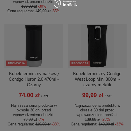
wprowadzeniem obniżki:
139,99 zł
-30%
Cena regularna:
149,99 zł
-35%
PROMOCJA
PROMOCJA
Kubek termiczny na kawę
Kubek termiczny Contigo
Contigo Huron 2.0 470ml -
West Loop Mini 300ml -
Czarny
czarny metalik
74,00 zł
99,99 zł
/
szt.
/
szt.
Najniższa cena produktu w
Najniższa cena produktu w
okresie 30 dni przed
okresie 30 dni przed
wprowadzeniem obniżki:
wprowadzeniem obniżki:
79,99 zł
-7%
139,99 zł
-28%
Cena regularna:
119,99 zł
-38%
Cena regularna:
149,99 zł
-33%