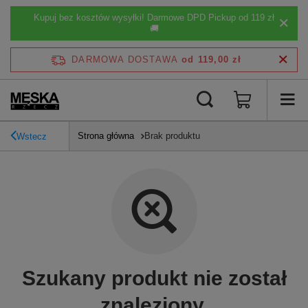
Kupuj bez kosztów wysyłki! Darmowe DPD Pickup od 119 zł
🚚
DARMOWA DOSTAWA
od 119,00 zł
Strona główna
Brak produktu
Wstecz
Szukany produkt nie został
znaleziony.