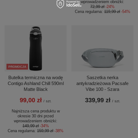
wprowadzeniem obniżki:
72,99 zł
-24%
Cena regularna:
119,99 zł
-54%
PROMOCJA
Butelka termiczna na wodę
Saszetka nerka
Contigo Ashland Chill 590ml
antykradzieżowa Pacsafe
Matte Black
Vibe 100 - Szara
99,00 zł
339,99 zł
/
szt.
/
szt.
Najniższa cena produktu w
okresie 30 dni przed
wprowadzeniem obniżki:
149,99 zł
-34%
Cena regularna:
159,99 zł
-38%