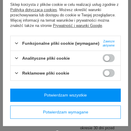
/
szt.
/
szt.
Sklep korzysta z plików cookie w celu realizacji usług zgodnie z
Polityką dotyczącą cookies
. Możesz określić warunki
Najniższa cena produktu w
Najniższa cena produktu w
okresie 30 dni przed
okresie 30 dni przed
przechowywania lub dostępu do cookie w Twojej przeglądarce.
wprowadzeniem obniżki:
wprowadzeniem obniżki:
Więcej informacji na temat warunków i prywatności można
29,99 zł
-33%
79,99 zł
-7%
znaleźć także na stronie
Prywatność i warunki Google
.
Cena regularna:
159,99 zł
-88%
Cena regularna:
119,99 zł
-38%
Zawsze
Funkcjonalne pliki cookie (wymagane)
aktywne
Analityczne pliki cookie
Reklamowe pliki cookie
PROMOCJA
Saszetka nerka
Kubek termiczny na kawę
Potwierdzam wszystkie
antykradzieżowa Pacsafe
Contigo Huron 470ml -
Vibe 100 - Beżowa
Gunmetal
339,99 zł
54,90 zł
Potwierdzam wymagane
/
szt.
/
szt.
Najniższa cena produktu w
okresie 30 dni przed