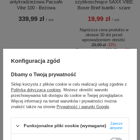
antykradzieżowa Pacsafe
szybkoschnące SAXX VIBE
Vibe 100 - Beżowa
Boxer Brief butelki - szare
339,99 zł
19,99 zł
/
szt.
/
szt.
Najniższa cena produktu w
okresie 30 dni przed
wprowadzeniem obniżki:
29,99 zł
-33%
Cena regularna:
159,99 zł
-88%
Konfiguracja zgód
Dbamy o Twoją prywatność
Sklep korzysta z plików cookie w celu realizacji usług zgodnie z
Polityką dotyczącą cookies
. Możesz określić warunki
przechowywania lub dostępu do cookie w Twojej przeglądarce.
Więcej informacji na temat warunków i prywatności można
OKAZJA
PROMOCJA
znaleźć także na stronie
Prywatność i warunki Google
.
Butelka termiczna na wodę
Kubek termiczny Contigo
Contigo Ashland 2.0 Chill 720
Byron 470ml - Deep Blue
Zawsze
Funkcjonalne pliki cookie (wymagane)
ml Oatmilk
aktywne
69,99 zł
/
szt.
89,99 zł