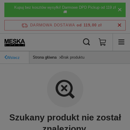
Kupuj bez kosztów wysyłki! Darmowe DPD Pickup od 119 zł
🚚
DARMOWA DOSTAWA
od 119,00 zł
Strona główna
Brak produktu
Wstecz
Szukany produkt nie został
znaleziony.