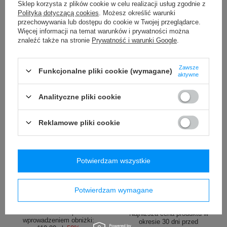
/
szt.
/
szt.
Sklep korzysta z plików cookie w celu realizacji usług zgodnie z
Polityką dotyczącą cookies
. Możesz określić warunki
Najniższa cena produktu w
Najniższa cena produktu w
przechowywania lub dostępu do cookie w Twojej przeglądarce.
okresie 30 dni przed
okresie 30 dni przed
Więcej informacji na temat warunków i prywatności można
wprowadzeniem obniżki:
wprowadzeniem obniżki:
znaleźć także na stronie
Prywatność i warunki Google
.
139,99 zł
-28%
79,99 zł
-7%
Cena regularna:
149,99 zł
-33%
Cena regularna:
119,99 zł
-38%
Zawsze
Funkcjonalne pliki cookie (wymagane)
aktywne
Analityczne pliki cookie
Reklamowe pliki cookie
PROMOCJA
PROMOCJA
Kubek termiczny Contigo
Butelka termiczna na wodę
Potwierdzam wszystkie
Byron 470ml - Gunmetal
Contigo Jackson Chill 2.0
590ml Pink Lemo
59,70 zł
/
szt.
Potwierdzam wymagane
99,00 zł
/
szt.
Najniższa cena produktu w
okresie 30 dni przed
Najniższa cena produktu w
wprowadzeniem obniżki:
okresie 30 dni przed