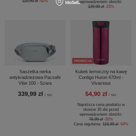
119,99 zł
-50%
wprowadzeniem obniżki:
129,99 zł
-23%
PROMOCJA
Saszetka nerka
Kubek termiczny na kawę
antykradzieżowa Pacsafe
Contigo Huron 470ml -
Vibe 100 - Szara
Vivacious
339,99 zł
54,90 zł
/
szt.
/
szt.
Najniższa cena produktu w
okresie 30 dni przed
wprowadzeniem obniżki:
78,99 zł
-30%
Cena regularna:
119,99 zł
-54%