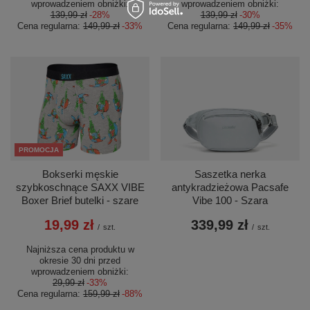
wprowadzeniem obniżki:
wprowadzeniem obniżki:
139,99 zł
-28%
139,99 zł
-30%
Cena regularna:
149,99 zł
-33%
Cena regularna:
149,99 zł
-35%
PROMOCJA
Bokserki męskie
Saszetka nerka
szybkoschnące SAXX VIBE
antykradzieżowa Pacsafe
Boxer Brief butelki - szare
Vibe 100 - Szara
19,99 zł
339,99 zł
/
szt.
/
szt.
Najniższa cena produktu w
okresie 30 dni przed
wprowadzeniem obniżki:
29,99 zł
-33%
Cena regularna:
159,99 zł
-88%