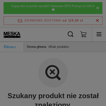
Kupuj bez kosztów wysyłki! Darmowe DPD Pickup od 119 zł
🚚
DARMOWA DOSTAWA
od 119,00 zł
Strona główna
Brak produktu
Wstecz
Szukany produkt nie został
znaleziony.