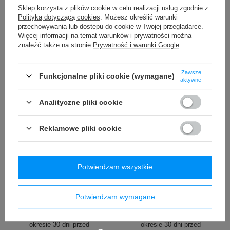
/
szt.
/
szt.
Sklep korzysta z plików cookie w celu realizacji usług zgodnie z
Polityką dotyczącą cookies
. Możesz określić warunki
Najniższa cena produktu w
okresie 30 dni przed
przechowywania lub dostępu do cookie w Twojej przeglądarce.
wprowadzeniem obniżki:
Więcej informacji na temat warunków i prywatności można
79,99 zł
-7%
znaleźć także na stronie
Prywatność i warunki Google
.
Cena regularna:
119,99 zł
-38%
Zawsze
Funkcjonalne pliki cookie (wymagane)
aktywne
Analityczne pliki cookie
Reklamowe pliki cookie
PROMOCJA
PROMOCJA
Kubek termiczny Contigo
Kubek termiczny Contigo
Potwierdzam wszystkie
West Loop Mini 300ml -
West Loop Mini 300ml -
czarny metalik
niebieski metalik
99,99 zł
97,00 zł
Potwierdzam wymagane
/
szt.
/
szt.
Najniższa cena produktu w
Najniższa cena produktu w
okresie 30 dni przed
okresie 30 dni przed