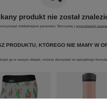
kany produkt nie został znalezi
precyzować dokładniejsze parametry. Skorzystaj z
wyszukiwarki zaaw
Z PRODUKTU, KTÓREGO NIE MAMY W O
byś kupić go w naszym sklepie, możesz skorzystać ze specjalnego formu