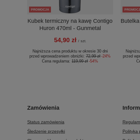
PROMOCJA
PROMOC
Kubek termiczny na kawę Contigo
Butelka
Huron 470ml - Gunmetal
54,90 zł
/
szt.
Najniższa cena produktu w okresie 30 dni
Najniżs
przed wprowadzeniem obniżki:
72,99 zł
-24%
przed wp
Cena regularna:
119,99 zł
-54%
C
Zamówienia
Inform
Status zamówienia
Regulam
Śledzenie przesyłki
Polityka