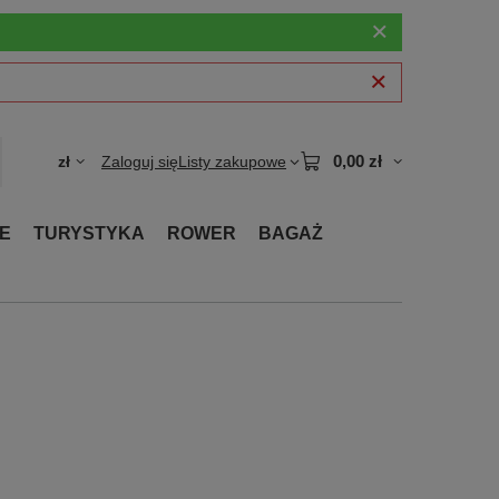
0,00 zł
zł
Zaloguj się
Listy zakupowe
E
TURYSTYKA
ROWER
BAGAŻ