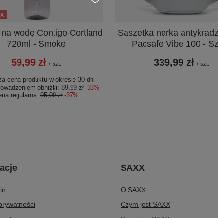
JA
 na wodę Contigo Cortland
Saszetka nerka antykrad
720ml - Smoke
Pacsafe Vibe 100 - S
59,99 zł
339,99 zł
/
szt.
/
szt.
za cena produktu w okresie 30 dni
rowadzeniem obniżki:
89,99 zł
-33%
ena regularna:
95,00 zł
-37%
acje
SAXX
in
O SAXX
 prywatności
Czym jest SAXX