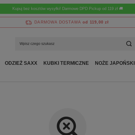
Kupuj bez kosztów wysyłki! Darmowe DPD Pickup od 119 zł 🚚
DARMOWA DOSTAWA
od 119,00 zł
ODZIEŻ SAXX
KUBKI TERMICZNE
NOŻE JAPOŃSKI