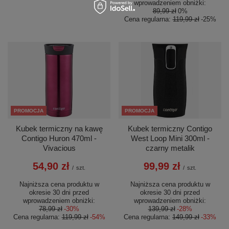
wprowadzeniem obniżki:
89,99 zł
0%
Cena regularna:
119,99 zł
-25%
PROMOCJA
PROMOCJA
Kubek termiczny na kawę
Kubek termiczny Contigo
Contigo Huron 470ml -
West Loop Mini 300ml -
Vivacious
czarny metalik
54,90 zł
99,99 zł
/
szt.
/
szt.
Najniższa cena produktu w
Najniższa cena produktu w
okresie 30 dni przed
okresie 30 dni przed
wprowadzeniem obniżki:
wprowadzeniem obniżki:
78,99 zł
-30%
139,99 zł
-28%
Cena regularna:
119,99 zł
-54%
Cena regularna:
149,99 zł
-33%