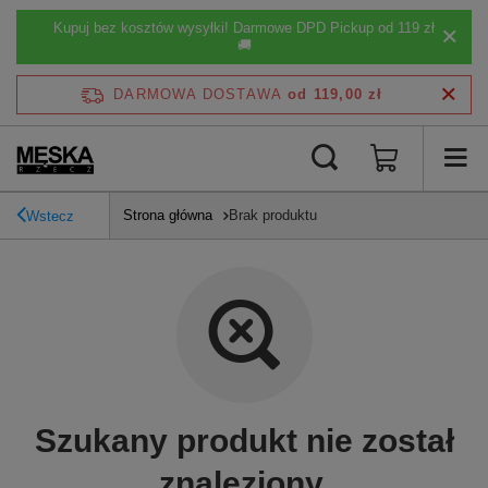
Kupuj bez kosztów wysyłki! Darmowe DPD Pickup od 119 zł
🚚
DARMOWA DOSTAWA
od 119,00 zł
Strona główna
Brak produktu
Wstecz
Szukany produkt nie został
znaleziony.