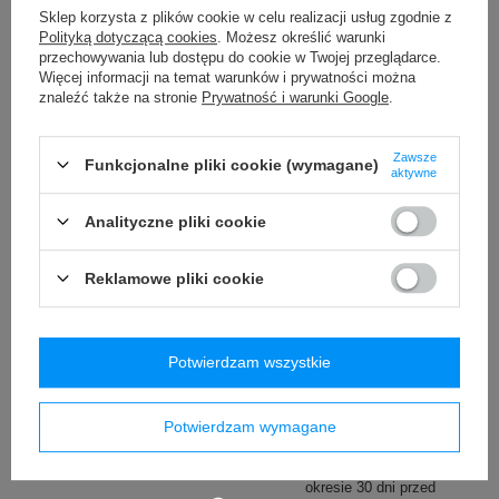
/
szt.
/
szt.
Sklep korzysta z plików cookie w celu realizacji usług zgodnie z
Polityką dotyczącą cookies
. Możesz określić warunki
Najniższa cena produktu w
Najniższa cena produktu w
okresie 30 dni przed
okresie 30 dni przed
przechowywania lub dostępu do cookie w Twojej przeglądarce.
wprowadzeniem obniżki:
wprowadzeniem obniżki:
Więcej informacji na temat warunków i prywatności można
129,99 zł
-23%
79,99 zł
-7%
znaleźć także na stronie
Prywatność i warunki Google
.
Cena regularna:
119,99 zł
-38%
Zawsze
Funkcjonalne pliki cookie (wymagane)
aktywne
Analityczne pliki cookie
Reklamowe pliki cookie
OKAZJA
Saszetka nerka
Butelka termiczna na wodę
Potwierdzam wszystkie
antykradzieżowa Pacsafe
Contigo Ashland 2.0 Chill 720
Vibe 100 - Szara
ml Violet
339,99 zł
89,99 zł
Potwierdzam wymagane
/
szt.
/
szt.
Najniższa cena produktu w
okresie 30 dni przed