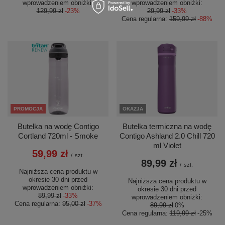
wprowadzeniem obniżki:
wprowadzeniem obniżki:
129,99 zł
-23%
29,99 zł
-33%
Cena regularna:
159,99 zł
-88%
PROMOCJA
OKAZJA
Butelka na wodę Contigo
Butelka termiczna na wodę
Cortland 720ml - Smoke
Contigo Ashland 2.0 Chill 720
ml Violet
59,99 zł
/
szt.
89,99 zł
/
szt.
Najniższa cena produktu w
okresie 30 dni przed
Najniższa cena produktu w
wprowadzeniem obniżki:
okresie 30 dni przed
89,99 zł
-33%
wprowadzeniem obniżki:
Cena regularna:
95,00 zł
-37%
89,99 zł
0%
Cena regularna:
119,99 zł
-25%