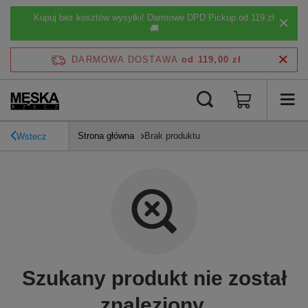
Kupuj bez kosztów wysyłki! Darmowe DPD Pickup od 119 zł
🚚
DARMOWA DOSTAWA
od 119,00 zł
Strona główna
Brak produktu
Wstecz
Szukany produkt nie został
znaleziony.