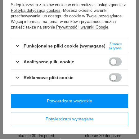
/
szt.
/
szt.
Sklep korzysta z plików cookie w celu realizacji usług zgodnie z
Polityką dotyczącą cookies
. Możesz określić warunki
Najniższa cena produktu w
okresie 30 dni przed
przechowywania lub dostępu do cookie w Twojej przeglądarce.
wprowadzeniem obniżki:
Więcej informacji na temat warunków i prywatności można
79,99 zł
-7%
znaleźć także na stronie
Prywatność i warunki Google
.
Cena regularna:
119,99 zł
-38%
Zawsze
Funkcjonalne pliki cookie (wymagane)
aktywne
Analityczne pliki cookie
Reklamowe pliki cookie
PROMOCJA
PROMOCJA
Butelka termiczna na wodę
Bokserki męskie
Potwierdzam wszystkie
Contigo Jackson Chill 2.0
szybkoschnące SAXX VIBE
590ml Pink Lemo
Boxer Brief butelki - szare
99,00 zł
19,99 zł
Potwierdzam wymagane
/
szt.
/
szt.
Najniższa cena produktu w
Najniższa cena produktu w
okresie 30 dni przed
okresie 30 dni przed