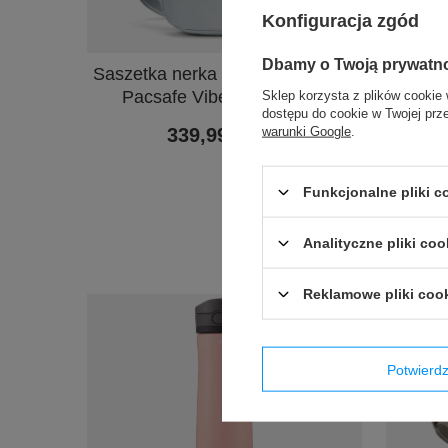
Konfiguracja zgód
PROMOC
Dbamy o Twoją prywatn
Saszetka nerka antykradzieżowa
Kubek 
Pacsafe Vibe 100 - Szara
Hur
Sklep korzysta z plików cookie 
dostępu do cookie w Twojej prz
warunki Google
.
339,99 zł
/
szt.
Najniżs
przed wp
Funkcjonalne pliki 
Ce
Analityczne pliki coo
Reklamowe pliki coo
Potwier