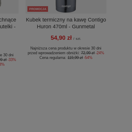
PROMOCJA
schnące
Kubek termiczny na kawę Contigo
telki -
Huron 470ml - Gunmetal
54,90 zł
/
szt.
Najniższa cena produktu w okresie 30 dni
przed wprowadzeniem obniżki:
72,99 zł
-24%
e 30 dni
Cena regularna:
119,99 zł
-54%
9 zł
-33%
88%