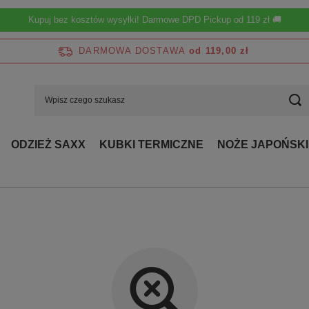
Kupuj bez kosztów wysyłki! Darmowe DPD Pickup od 119 zł 🚚
DARMOWA DOSTAWA
od 119,00 zł
ODZIEŻ SAXX
KUBKI TERMICZNE
NOŻE JAPOŃSKI