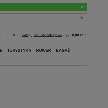
0,00 zł
zł
Zaloguj się
Listy zakupowe
E
TURYSTYKA
ROWER
BAGAŻ