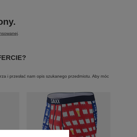
ony.
ansowanej
.
FERCIE?
larza i przesłać nam opis szukanego przedmiotu. Aby móc