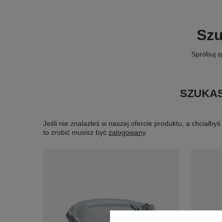
Szu
Spróbuj s
SZUKAS
Jeśli nie znalazłeś w naszej ofercie produktu, a chciał
to zrobić musisz być
zalogowany
.