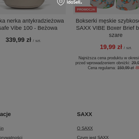
PROMOCJA
ka nerka antykradzieżowa
Bokserki męskie szybko
afe Vibe 100 - Beżowa
SAXX VIBE Boxer Brief bu
szare
339,99 zł
/
szt.
19,99 zł
/
szt.
Najniższa cena produktu w okresi
przed wprowadzeniem obniżki:
29,9
Cena regularna:
159,99 zł
-
acje
SAXX
in
O SAXX
 prywatności
Czym jest SAXX