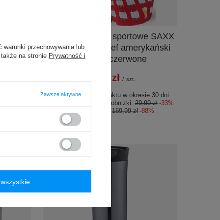
PROMOCJA
o West
Bokserki męskie sportowe SAXX
metalik
VOLT Boxer Brief amerykański
ć warunki przechowywania lub
 także na stronie
Prywatność i
pilsner – czerwone
19,99 zł
/
szt.
e 30 dni
99 zł
-28%
Zawsze aktywne
Najniższa cena produktu w okresie 30 dni
33%
przed wprowadzeniem obniżki:
29,99 zł
-33%
Cena regularna:
169,99 zł
-88%
wszystkie