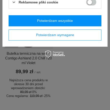
Cena regularna:
159,99 zł
-88%
Reklamowe pliki cookie
Potwierdzam wszystkie
Potwierdzam wymagane
OKAZJA
Butelka termiczna na wodę
Contigo Ashland 2.0 Chill 720
ml Violet
89,99 zł
/
szt.
Najniższa cena produktu w
okresie 30 dni przed
wprowadzeniem obniżki:
89,99 zł
0%
Cena regularna:
119,99 zł
-25%