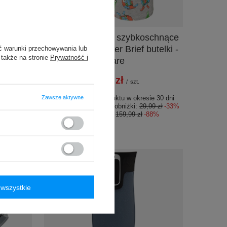
PROMOCJA
o West
Bokserki męskie szybkoschnące
metalik
SAXX VIBE Boxer Brief butelki -
ć warunki przechowywania lub
 także na stronie
Prywatność i
szare
19,99 zł
/
szt.
e 30 dni
99 zł
-28%
Zawsze aktywne
Najniższa cena produktu w okresie 30 dni
33%
przed wprowadzeniem obniżki:
29,99 zł
-33%
Cena regularna:
159,99 zł
-88%
wszystkie