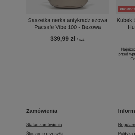
PROMOC
Saszetka nerka antykradzieżowa
Kubek 
Pacsafe Vibe 100 - Beżowa
Hu
339,99 zł
/
szt.
Najniżs
przed wp
Ce
Zamówienia
Inform
Status zamówienia
Regulam
Śledzenie przesyłki
Polityka