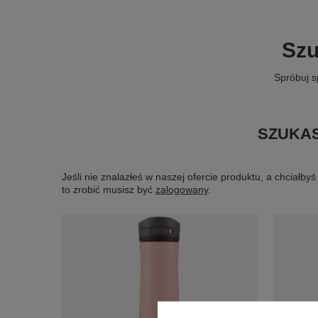
Szu
Spróbuj s
SZUKAS
Jeśli nie znalazłeś w naszej ofercie produktu, a chciał
to zrobić musisz być
zalogowany
.