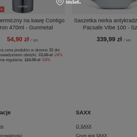
JA
termiczny na kawę Contigo
Saszetka nerka antykrad
ron 470ml - Gunmetal
Pacsafe Vibe 100 - S
54,90 zł
339,99 zł
/
szt.
/
szt.
za cena produktu w okresie 30 dni
rowadzeniem obniżki:
72,99 zł
-24%
na regularna:
119,99 zł
-54%
acje
SAXX
in
O SAXX
 prywatności
Czym jest SAXX