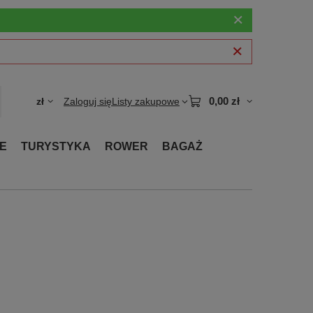
0,00 zł
zł
Zaloguj się
Listy zakupowe
E
TURYSTYKA
ROWER
BAGAŻ