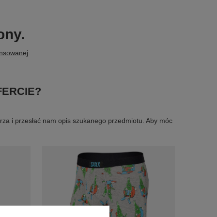
ony.
ansowanej
.
FERCIE?
larza i przesłać nam opis szukanego przedmiotu. Aby móc