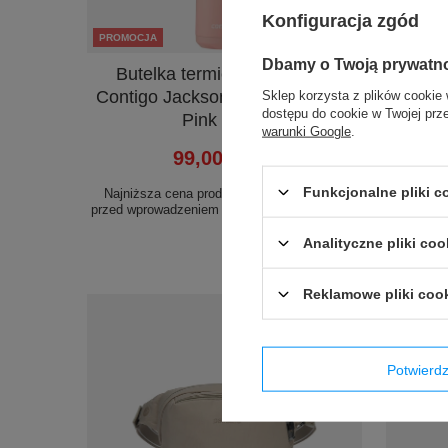
Konfiguracja zgód
PROMOCJA
PROMOC
Dbamy o Twoją prywatn
Butelka termiczna na wodę
Kubek 
Contigo Jackson Chill 2.0 590ml
Hur
Sklep korzysta z plików cookie 
dostępu do cookie w Twojej prz
Pink Lemo
warunki Google
.
99,00 zł
/
szt.
Najniżs
przed wp
Funkcjonalne pliki 
Najniższa cena produktu w okresie 30 dni
Ce
przed wprowadzeniem obniżki:
129,99 zł
-23%
Analityczne pliki coo
Reklamowe pliki coo
Potwier