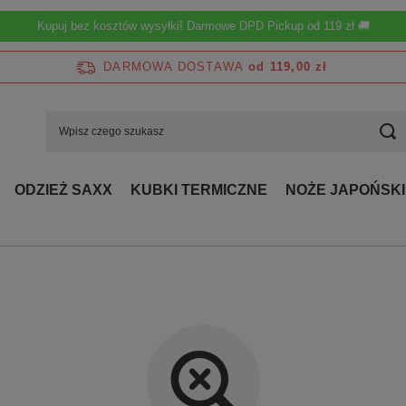
Kupuj bez kosztów wysyłki! Darmowe DPD Pickup od 119 zł 🚚
DARMOWA DOSTAWA
od 119,00 zł
ODZIEŻ SAXX
KUBKI TERMICZNE
NOŻE JAPOŃSKI