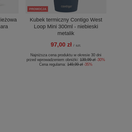
PROMOCJA
zieżowa
Kubek termiczny Contigo West
zara
Loop Mini 300ml - niebieski
metalik
97,00 zł
/
szt.
Najniższa cena produktu w okresie 30 dni
przed wprowadzeniem obniżki:
139,99 zł
-30%
Cena regularna:
149,99 zł
-35%