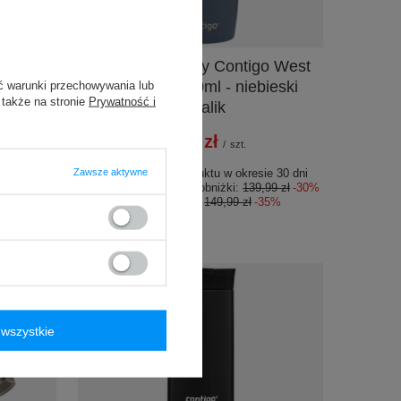
PROMOCJA
wodę
Kubek termiczny Contigo West
0 590ml
Loop Mini 300ml - niebieski
ć warunki przechowywania lub
 także na stronie
Prywatność i
metalik
97,00 zł
/
szt.
Zawsze aktywne
e 30 dni
Najniższa cena produktu w okresie 30 dni
99 zł
-23%
przed wprowadzeniem obniżki:
139,99 zł
-30%
Cena regularna:
149,99 zł
-35%
wszystkie