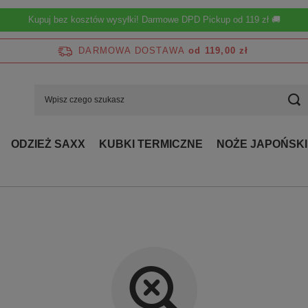
Kupuj bez kosztów wysyłki! Darmowe DPD Pickup od 119 zł 🚚
DARMOWA DOSTAWA
od 119,00 zł
ODZIEŻ SAXX
KUBKI TERMICZNE
NOŻE JAPOŃSKI