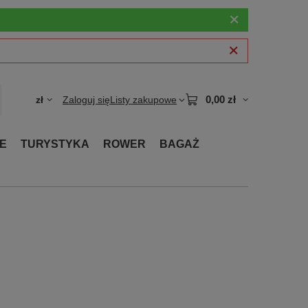
0,00 zł
zł
Zaloguj się
Listy zakupowe
E
TURYSTYKA
ROWER
BAGAŻ