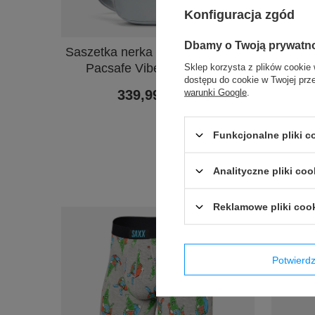
Konfiguracja zgód
PROMOC
Dbamy o Twoją prywatn
Saszetka nerka antykradzieżowa
Kubek 
Pacsafe Vibe 100 - Szara
Hu
Sklep korzysta z plików cookie 
dostępu do cookie w Twojej prz
warunki Google
.
339,99 zł
/
szt.
Najniżs
przed wp
Funkcjonalne pliki 
Ce
Analityczne pliki coo
Reklamowe pliki coo
Potwier