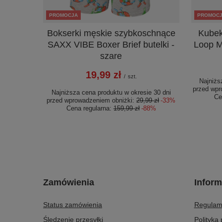
PROMOCJA
PROMOC
Bokserki męskie szybkoschnące
Kubek
SAXX VIBE Boxer Brief butelki -
Loop M
szare
19,99 zł
/
szt.
Najniżs
przed wpr
Najniższa cena produktu w okresie 30 dni
Ce
przed wprowadzeniem obniżki:
29,99 zł
-33%
Cena regularna:
159,99 zł
-88%
Zamówienia
Inform
Status zamówienia
Regulam
Śledzenie przesyłki
Polityka