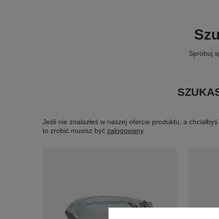
Szu
Spróbuj s
SZUKAS
Jeśli nie znalazłeś w naszej ofercie produktu, a chciał
to zrobić musisz być
zalogowany
.