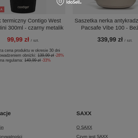
JA
 termiczny Contigo West
Saszetka nerka antykrad
ini 300ml - czarny metalik
Pacsafe Vibe 100 - B
99,99 zł
339,99 zł
/
szt.
/
szt.
za cena produktu w okresie 30 dni
owadzeniem obniżki:
139,99 zł
-28%
na regularna:
149,99 zł
-33%
acje
SAXX
in
O SAXX
 prywatności
Czym jest SAXX