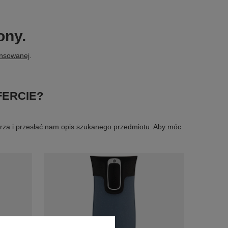
ony.
ansowanej
.
FERCIE?
larza i przesłać nam opis szukanego przedmiotu. Aby móc