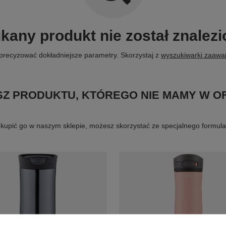
kany produkt nie został znalezi
precyzować dokładniejsze parametry. Skorzystaj z
wyszukiwarki zaaw
Z PRODUKTU, KTÓREGO NIE MAMY W O
byś kupić go w naszym sklepie, możesz skorzystać ze specjalnego formu