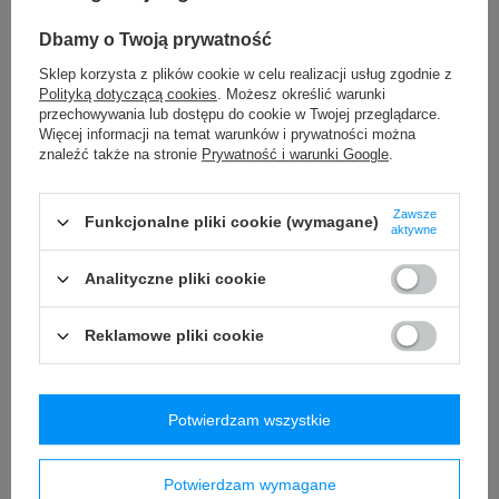
Contigo Ashland 2.0 Chill 720
antykradzieżowa Pacsafe
ml Violet
Vibe 100 - Beżowa
Dbamy o Twoją prywatność
89,99 zł
339,99 zł
/
szt.
/
szt.
Sklep korzysta z plików cookie w celu realizacji usług zgodnie z
Polityką dotyczącą cookies
. Możesz określić warunki
Najniższa cena produktu w
przechowywania lub dostępu do cookie w Twojej przeglądarce.
okresie 30 dni przed
Więcej informacji na temat warunków i prywatności można
wprowadzeniem obniżki:
znaleźć także na stronie
Prywatność i warunki Google
.
89,99 zł
0%
Cena regularna:
119,99 zł
-25%
Zawsze
Funkcjonalne pliki cookie (wymagane)
aktywne
Analityczne pliki cookie
Reklamowe pliki cookie
PROMOCJA
Butelka na wodę Contigo
Saszetka nerka
Potwierdzam wszystkie
Cortland 720ml - Smoke
antykradzieżowa Pacsafe
Vibe 100 - Szara
59,99 zł
/
szt.
Potwierdzam wymagane
339,99 zł