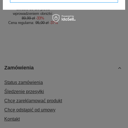
/
szt.
Najniższa cena produktu w
okresie 30 dni przed
wprowadzeniem obniżki:
89,99 zł
-33%
Cena regularna:
95,00 zł
-37%
Zamówienia
Status zamówienia
Śledzenie przesyłki
Chcę zareklamować produkt
Chcę odstąpić od umowy
Kontakt