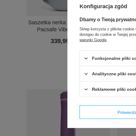
Konfiguracja zgód
PROMOC
Dbamy o Twoją prywatn
Saszetka nerka antykradzieżowa
Kubek 
Pacsafe Vibe 100 - Szara
Hur
Sklep korzysta z plików cookie 
dostępu do cookie w Twojej prz
warunki Google
.
339,99 zł
/
szt.
Najniżs
przed wp
Funkcjonalne pliki 
Ce
Analityczne pliki coo
Reklamowe pliki coo
Potwier