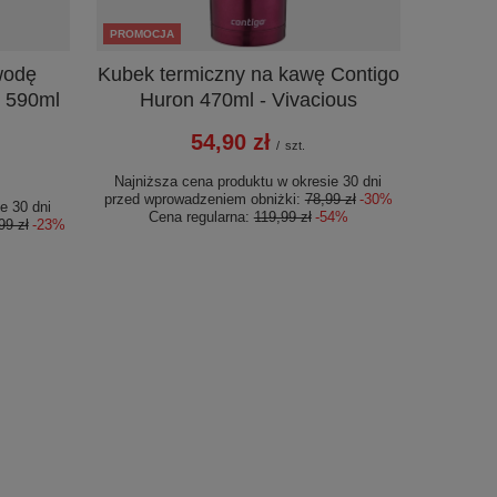
PROMOCJA
wodę
Kubek termiczny na kawę Contigo
0 590ml
Huron 470ml - Vivacious
54,90 zł
/
szt.
Najniższa cena produktu w okresie 30 dni
przed wprowadzeniem obniżki:
78,99 zł
-30%
e 30 dni
Cena regularna:
119,99 zł
-54%
99 zł
-23%