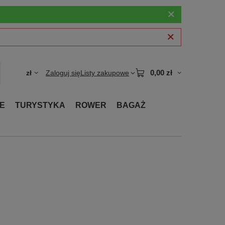
0,00 zł
zł
Zaloguj się
Listy zakupowe
E
TURYSTYKA
ROWER
BAGAŻ