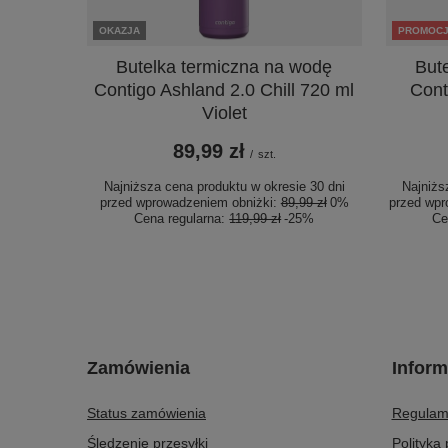
OKAZJA
PROMOC
Butelka termiczna na wodę
But
Contigo Ashland 2.0 Chill 720 ml
Cont
Violet
89,99 zł
/
szt.
Najniższa cena produktu w okresie 30 dni
Najniżs
przed wprowadzeniem obniżki:
89,99 zł
0%
przed wpr
Cena regularna:
119,99 zł
-25%
Ce
Zamówienia
Inform
Status zamówienia
Regulam
Śledzenie przesyłki
Polityka