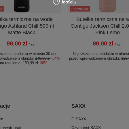
JA
PROMOCJA
elka termiczna na wodę
Butelka termiczna na 
igo Ashland Chill 590ml
Contigo Jackson Chill 2.
Matte Black
Pink Lemo
99,00 zł
99,00 zł
/
szt.
/
szt.
za cena produktu w okresie 30 dni
Najniższa cena produktu w okresi
owadzeniem obniżki:
149,99 zł
-34%
przed wprowadzeniem obniżki:
129,
na regularna:
159,99 zł
-38%
acje
SAXX
in
O SAXX
 prywatności
Czym jest SAXX