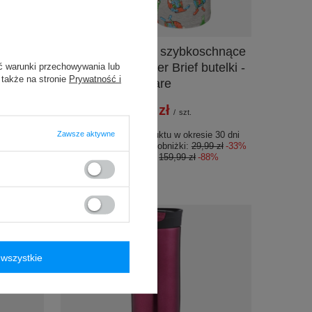
PROMOCJA
o West
Bokserki męskie szybkoschnące
metalik
SAXX VIBE Boxer Brief butelki -
ć warunki przechowywania lub
 także na stronie
Prywatność i
szare
19,99 zł
/
szt.
e 30 dni
99 zł
-28%
Zawsze aktywne
Najniższa cena produktu w okresie 30 dni
33%
przed wprowadzeniem obniżki:
29,99 zł
-33%
Cena regularna:
159,99 zł
-88%
wszystkie