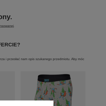
ony.
ansowanej
.
FERCIE?
larza i przesłać nam opis szukanego przedmiotu. Aby móc