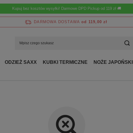
Kupuj bez kosztów wysyłki! Darmowe DPD Pickup od 119 zł 🚚
DARMOWA DOSTAWA
od 119,00 zł
ODZIEŻ SAXX
KUBKI TERMICZNE
NOŻE JAPOŃSKI