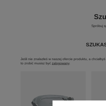
Szu
Spróbuj s
SZUKAS
Jeśli nie znalazłeś w naszej ofercie produktu, a chciał
to zrobić musisz być
zalogowany
.