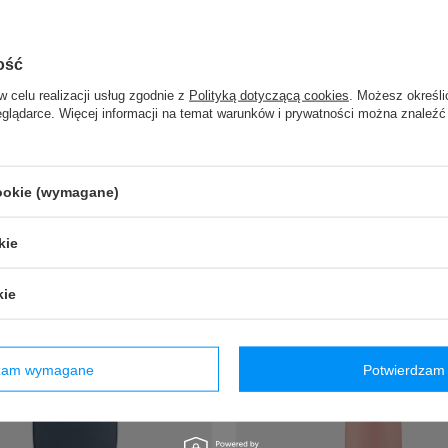
JA
PROMOCJA
ość
ki męskie szybkoschnące
Kubek termiczny Contig
IBE Boxer Brief butelki -
Loop Mini 300ml - czarny 
w celu realizacji usług zgodnie z
Polityką dotyczącą cookies
. Możesz określi
eglądarce. Więcej informacji na temat warunków i prywatności można znaleźć
szare
99,99 zł
/
szt.
19,99 zł
/
szt.
Najniższa cena produktu w okresi
przed wprowadzeniem obniżki:
139,
cookie (wymagane)
za cena produktu w okresie 30 dni
Cena regularna:
149,99 zł
-
rowadzeniem obniżki:
29,99 zł
-33%
na regularna:
159,99 zł
-88%
kie
kie
dzam wymagane
Potwierdzam 