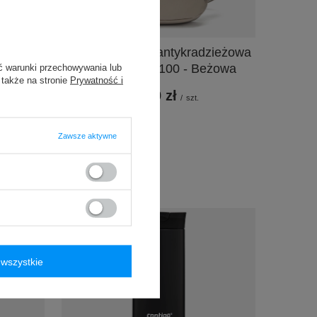
o West
Saszetka nerka antykradzieżowa
metalik
Pacsafe Vibe 100 - Beżowa
ć warunki przechowywania lub
 także na stronie
Prywatność i
339,99 zł
/
szt.
e 30 dni
99 zł
-28%
Zawsze aktywne
33%
wszystkie