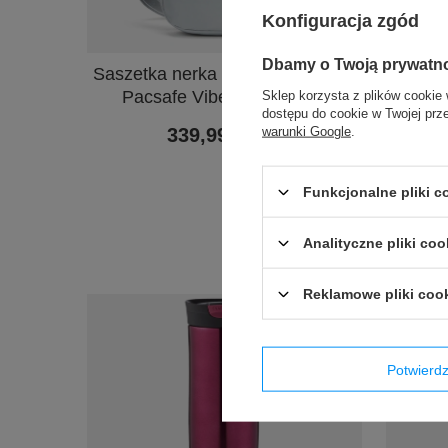
Konfiguracja zgód
PROMOC
Dbamy o Twoją prywatn
Saszetka nerka antykradzieżowa
Bokser
Pacsafe Vibe 100 - Szara
SAXX V
Sklep korzysta z plików cookie 
dostępu do cookie w Twojej prz
warunki Google
.
339,99 zł
/
szt.
Funkcjonalne pliki 
Najniżs
przed wp
Ce
Analityczne pliki coo
Reklamowe pliki coo
Potwier