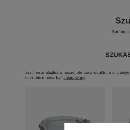
Szu
Spróbuj s
SZUKAS
Jeśli nie znalazłeś w naszej ofercie produktu, a chciał
to zrobić musisz być
zalogowany
.