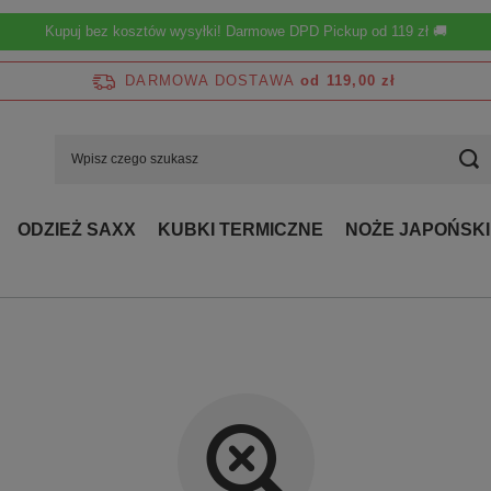
Kupuj bez kosztów wysyłki! Darmowe DPD Pickup od 119 zł 🚚
DARMOWA DOSTAWA
od 119,00 zł
ODZIEŻ SAXX
KUBKI TERMICZNE
NOŻE JAPOŃSKI