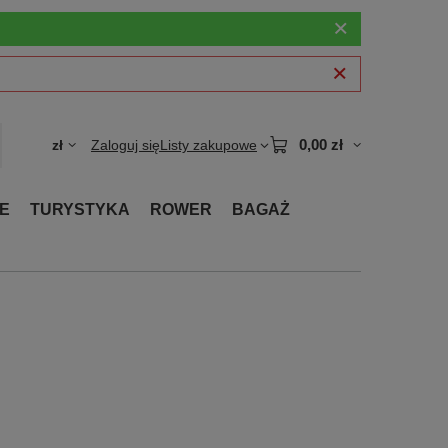
0,00 zł
zł
Zaloguj się
Listy zakupowe
E
TURYSTYKA
ROWER
BAGAŻ