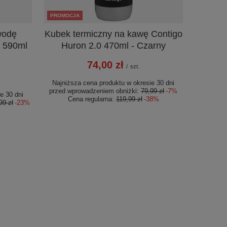
PROMOCJA
wodę
Kubek termiczny na kawę Contigo
0 590ml
Huron 2.0 470ml - Czarny
74,00 zł
/
szt.
Najniższa cena produktu w okresie 30 dni
przed wprowadzeniem obniżki:
79,99 zł
-7%
e 30 dni
Cena regularna:
119,99 zł
-38%
99 zł
-23%