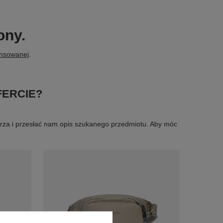
ony.
ansowanej
.
FERCIE?
larza i przesłać nam opis szukanego przedmiotu. Aby móc