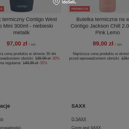
JA
PROMOCJA
 termiczny Contigo West
Butelka termiczna na 
 Mini 300ml - niebieski
Contigo Jackson Chill 2.
metalik
Pink Lemo
97,00 zł
99,00 zł
/
szt.
/
szt.
za cena produktu w okresie 30 dni
Najniższa cena produktu w okresi
owadzeniem obniżki:
139,99 zł
-30%
przed wprowadzeniem obniżki:
129,
na regularna:
149,99 zł
-35%
acje
SAXX
in
O SAXX
 prywatności
Czym jest SAXX