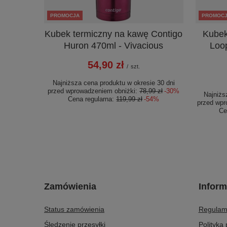
PROMOCJA
PROMOC
Kubek termiczny na kawę Contigo
Kubek
Huron 470ml - Vivacious
Loop
54,90 zł
/
szt.
Najniższa cena produktu w okresie 30 dni
przed wprowadzeniem obniżki:
78,99 zł
-30%
Najniżs
Cena regularna:
119,99 zł
-54%
przed wpr
Ce
Zamówienia
Inform
Status zamówienia
Regulam
Śledzenie przesyłki
Polityka