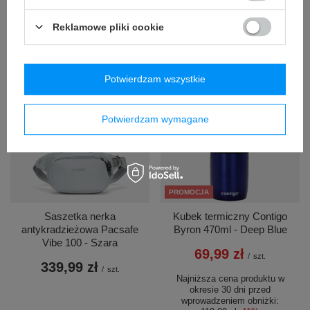
/
szt.
Najniższa cena produktu w
okresie 30 dni przed
Najniższa cena produktu w
Reklamowe pliki cookie
wprowadzeniem obniżki:
okresie 30 dni przed
69,99 zł
-2%
wprowadzeniem obniżki:
Cena regularna:
119,99 zł
-43%
29,99 zł
-33%
Cena regularna:
159,99 zł
-88%
Potwierdzam wszystkie
Potwierdzam wymagane
PROMOCJA
Saszetka nerka
Kubek termiczny Contigo
antykradzieżowa Pacsafe
Byron 470ml - Deep Blue
Vibe 100 - Szara
69,99 zł
/
szt.
339,99 zł
/
szt.
Najniższa cena produktu w
okresie 30 dni przed
wprowadzeniem obniżki: