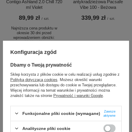
Contigo Ashland 2.0 Chill 720
antykradzieżowa Pacsafe
ml Violet
Vibe 100 - Beżowa
89,99 zł
339,99 zł
/
szt.
/
szt.
Najniższa cena produktu w
okresie 30 dni przed
wprowadzeniem obniżki:
89,99 zł
0%
Cena regularna:
119,99 zł
-25%
Konfiguracja zgód
Dbamy o Twoją prywatność
Sklep korzysta z plików cookie w celu realizacji usług zgodnie z
Polityką dotyczącą cookies
. Możesz określić warunki
przechowywania lub dostępu do cookie w Twojej przeglądarce.
Więcej informacji na temat warunków i prywatności można
znaleźć także na stronie
Prywatność i warunki Google
.
PROMOCJA
PROMOCJA
Kubek termiczny Contigo
Bokserki męskie
Zawsze
Funkcjonalne pliki cookie (wymagane)
Byron 470ml - Matte Black
szybkoschnące SAXX VIBE
aktywne
Boxer Brief butelki - szare
68,00 zł
/
szt.
Analityczne pliki cookie
19,99 zł